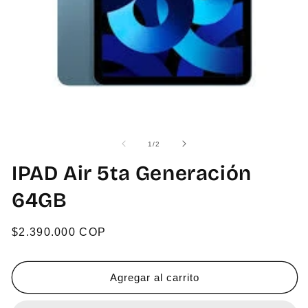
Abrir
Ab
elemento
el
multimedia
mu
de
1
/
2
1
2
en
en
IPAD Air 5ta Generación
una
un
ventana
ve
64GB
modal
mo
Precio
$2.390.000 COP
habitual
Agregar al carrito