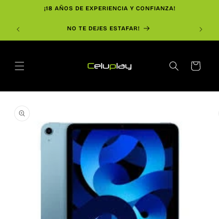
Ir
¡18 AÑOS DE EXPERIENCIA Y CONFIANZA!
directamente
al contenido
997
NO TE DEJES ESTAFAR!
Carrito
Ir
directamente
a la
información
del producto